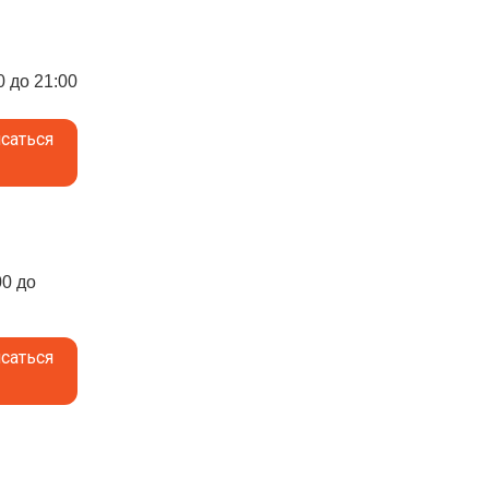
0 до 21:00
саться
00 до
саться