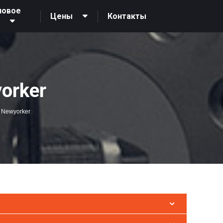
новое
Контакты
Цены
О
orker
 Newyorker