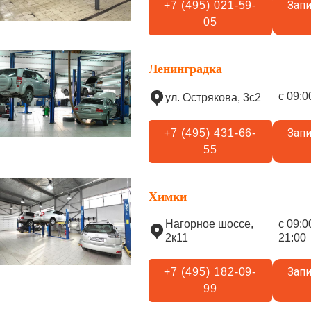
Запи
+7 (495) 021-59-
05
Ленинградка
с 09:0
ул. Острякова, 3с2
Запи
+7 (495) 431-66-
55
Химки
Нагорное шоссе,
с 09:0
2к11
21:00
Запи
+7 (495) 182-09-
99