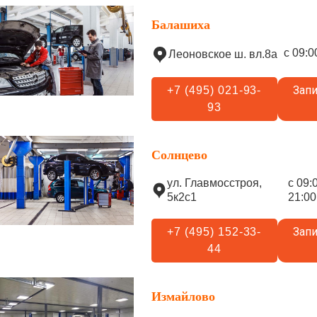
Балашиха
с 09:0
Леоновское ш. вл.8а
Запи
+7 (495) 021-93-
93
Солнцево
ул. Главмосстроя,
с 09:
5к2с1
21:00
Запи
+7 (495) 152-33-
44
Измайлово