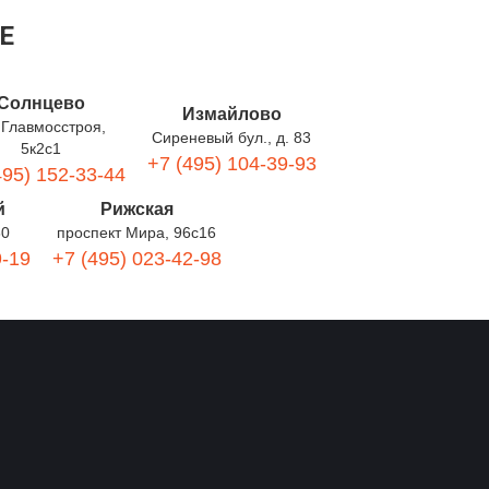
Е
Солнцево
Измайлово
 Главмосстроя,
Сиреневый бул., д. 83
5к2с1
+7 (495) 104-39-93
495) 152-33-44
й
Рижская
60
проспект Мира, 96с16
9-19
+7 (495) 023-42-98