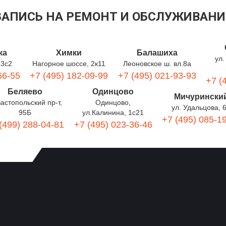
ЗАПИСЬ НА РЕМОНТ И ОБСЛУЖИВАНИ
ка
Химки
Балашиха
ул.
 3с2
Нагорное шоссе, 2к11
Леоновское ш. вл.8а
66-55
+7 (495) 182-09-99
+7 (495) 021-93-93
+7 (
Беляево
Одинцово
Мичурински
астопольский пр-т,
Одинцово,
ул. Удальцова, 
95Б
ул.Калинина, 1с21
+7 (495) 085-1
(499) 288-04-81
+7 (495) 023-36-46