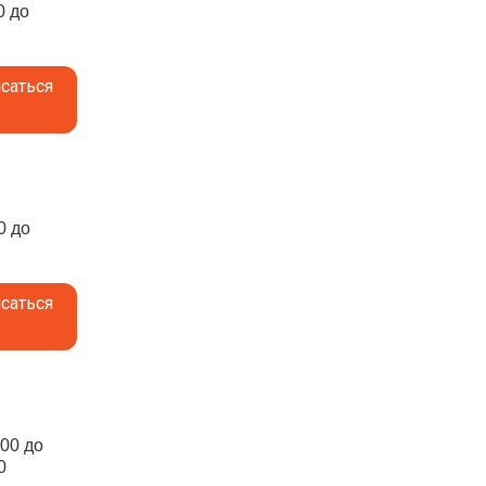
0 до
саться
0 до
саться
:00 до
0