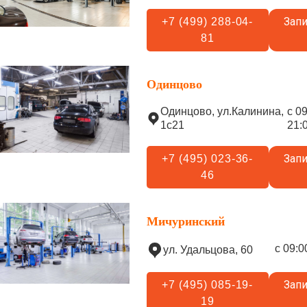
Запи
+7 (499) 288-04-
81
Одинцово
Одинцово, ул.Калинина,
с 0
1с21
21:
Запи
+7 (495) 023-36-
46
Мичуринский
с 09:0
ул. Удальцова, 60
Запи
+7 (495) 085-19-
19