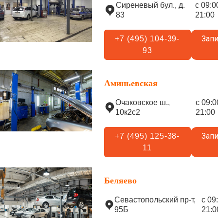
Сиреневый бул., д.
с 09:0
83
21:00
Запи
+7 (495) 104-39-
93
Аминьевская
Очаковское ш.,
с 09:0
10к2с2
21:00
Запи
+7 (495) 125-38-
11
Беляево
Севастопольский пр-т,
с 09
95Б
21:0