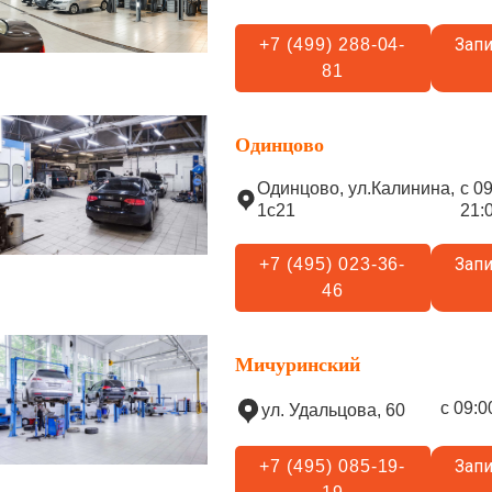
Запи
+7 (499) 288-04-
81
Одинцово
Одинцово, ул.Калинина,
с 0
1с21
21:
Запи
+7 (495) 023-36-
46
Мичуринский
с 09:0
ул. Удальцова, 60
Запи
+7 (495) 085-19-