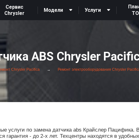
Пла
Сервис
Модели
Услуги
Chrysler
Т
чика ABS Chrysler Pacifi
монт Chrysler Pacifica
Ремонт электрооборудования Chrysler Pacific
е услуги по замена датчика abs Крайслер Пацифика. В
 гарантия - до 2-х лет. Техцентры находятся в удобны