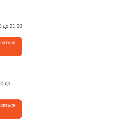
0 до 21:00
саться
00 до
саться