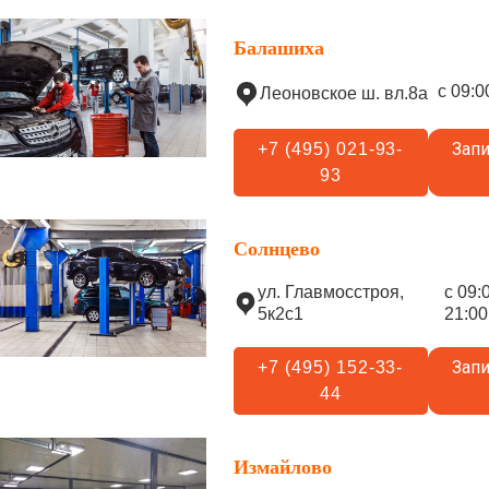
Балашиха
с 09:0
Леоновское ш. вл.8а
Запи
+7 (495) 021-93-
93
Солнцево
ул. Главмосстроя,
с 09:
5к2с1
21:00
Запи
+7 (495) 152-33-
44
Измайлово