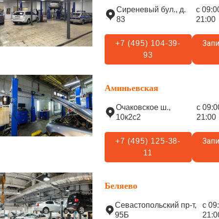
Сиреневый бул., д.
с 09:0
83
21:00
Запи
+7 (495) 104-39-
93
Аминьевская
Очаковское ш.,
с 09:0
10к2с2
21:00
Запи
+7 (495) 125-38-
11
Беляево
Севастопольский пр-т,
с 09
95Б
21:0