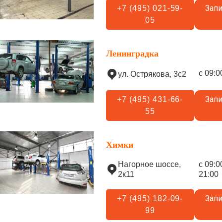
Запи
+7 (495) 021-59-
05
Ленинградка
с 09:0
ул. Острякова, 3с2
Запи
+7 (495) 431-66-
55
Химки
Нагорное шоссе,
с 09:0
2к11
21:00
Запи
+7 (495) 182-09-
99