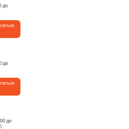
0 до
саться
0 до
саться
:00 до
0