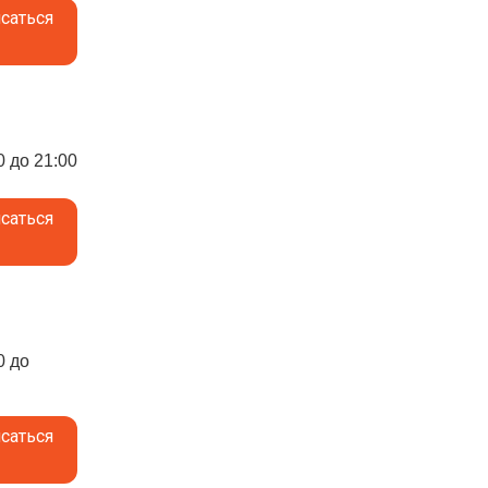
саться
0 до 21:00
саться
0 до
саться