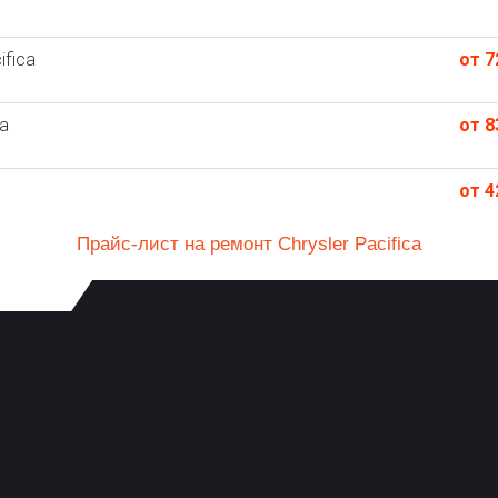
ifica
от 7
a
от 8
от 4
Прайс-лист на ремонт Chrysler Pacifica