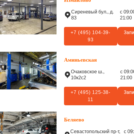
Измайлово
Сиреневый бул., д.
с 09:0
83
21:00
Запи
+7 (495) 104-39-
93
Аминьевская
Очаковское ш.,
с 09:0
10к2с2
21:00
Запи
+7 (495) 125-38-
11
Беляево
Севастопольский пр-т,
с 09