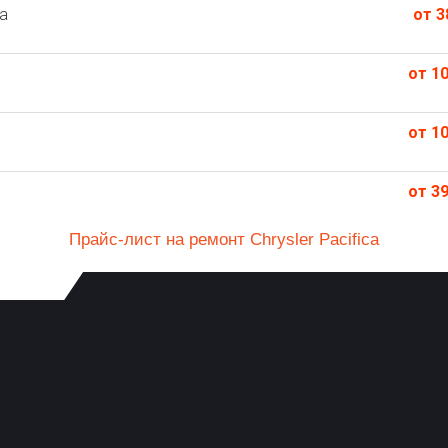
a
от 3
от 10
от 10
от 39
Прайс-лист на ремонт Chrysler Pacifica