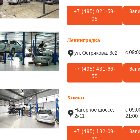
Запи
+7 (495) 021-59-
05
Ленинградка
с 09:0
ул. Острякова, 3с2
Запи
+7 (495) 431-66-
55
Химки
Нагорное шоссе,
с 09:0
2к11
21:00
Запи
+7 (495) 182-09-
99