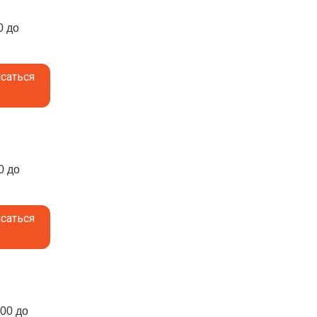
0 до
саться
0 до
саться
:00 до