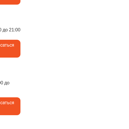
0 до 21:00
саться
00 до
саться