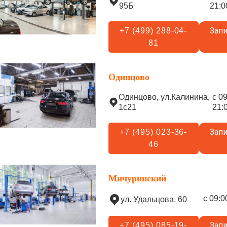
95Б
21:0
Запи
+7 (499) 288-04-
81
Одинцово
Одинцово, ул.Калинина,
с 0
1с21
21:
Запи
+7 (495) 023-36-
46
Мичуринский
с 09:0
ул. Удальцова, 60
Запи
+7 (495) 085-19-