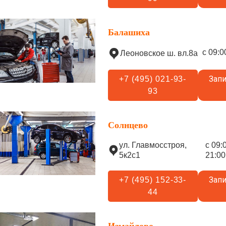
Балашиха
с 09:0
Леоновское ш. вл.8а
Запи
+7 (495) 021-93-
93
Солнцево
ул. Главмосстроя,
с 09:
5к2с1
21:00
Запи
+7 (495) 152-33-
44