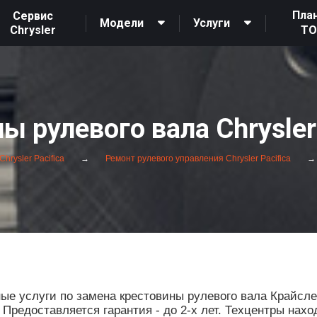
Пла
Сервис
Модели
Услуги
Chrysler
Т
 рулевого вала Chrysler
hrysler Pacifica
Ремонт рулевого управления Chrysler Pacifica
е услуги по замена крестовины рулевого вала Крайсл
редоставляется гарантия - до 2-х лет. Техцентры нахо