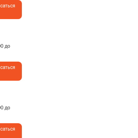
саться
00 до
саться
00 до
саться