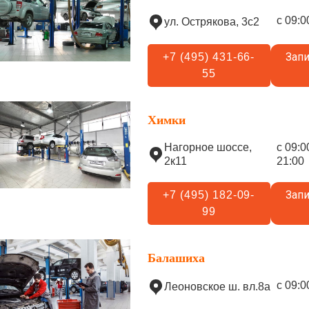
с 09:0
ул. Острякова, 3с2
Запи
+7 (495) 431-66-
55
Химки
Нагорное шоссе,
с 09:0
2к11
21:00
Запи
+7 (495) 182-09-
99
Балашиха
с 09:0
Леоновское ш. вл.8а