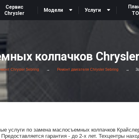
Пла
Сервис
Модели
Услуги
Chrysler
Т
ных колпачков Chrysler
монт Chrysler Sebring
Ремонт двигателя Chrysler Sebring
З
е услуги по замена маслосъемных колпачков Крайслер
редоставляется гарантия - до 2-х лет. Техцентры нахо