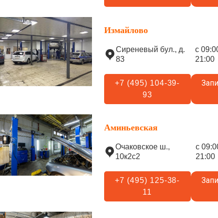
Измайлово
Сиреневый бул., д.
с 09:0
83
21:00
Запи
+7 (495) 104-39-
93
Аминьевская
Очаковское ш.,
с 09:0
10к2с2
21:00
Запи
+7 (495) 125-38-
11