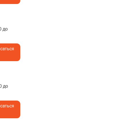
0 до
саться
0 до
саться