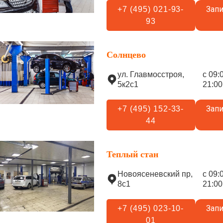
Запи
+7 (495) 021-93-
93
Солнцево
ул. Главмосстроя,
с 09:
5к2с1
21:00
Запи
+7 (495) 152-33-
44
Теплый стан
Новоясеневский пр,
с 09:
8с1
21:00
Запи
+7 (495) 023-10-
01