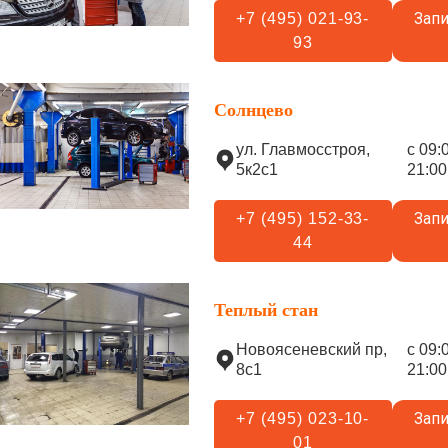
Запи
+7 (495) 021-93-
93
Солнцево
ул. Главмосстроя,
с 09:
5к2с1
21:00
Запи
+7 (495) 152-33-
44
Теплый стан
Новоясеневский пр,
с 09:
8с1
21:00
Запи
+7 (495) 023-10-
01