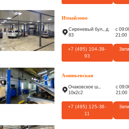
Измайлово
Сиреневый бул., д.
с 09:0
83
21:00
Запи
+7 (495) 104-39-
93
Аминьевская
Очаковское ш.,
с 09:0
10к2с2
21:00
Запи
+7 (495) 125-38-
11