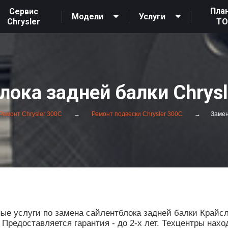
Пла
Сервис
Модели
Услуги
Chrysler
Т
лока задней балки Chrysl
Ремонт Chrysler 300C
Ремонт подвески Chrysler 300C
Замен
е услуги по замена сайлентблока задней балки Крайсл
редоставляется гарантия - до 2-х лет. Техцентры нахо