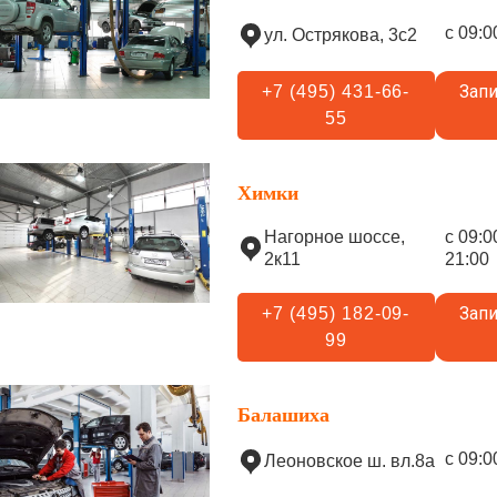
с 09:0
ул. Острякова, 3с2
Запи
+7 (495) 431-66-
55
Химки
Нагорное шоссе,
с 09:0
2к11
21:00
Запи
+7 (495) 182-09-
99
Балашиха
с 09:0
Леоновское ш. вл.8а