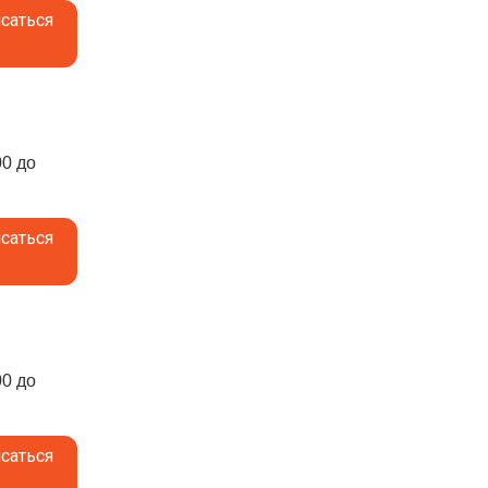
саться
00 до
саться
00 до
саться