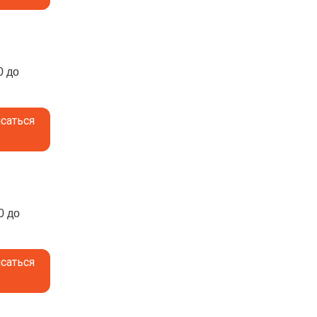
0 до
саться
0 до
саться