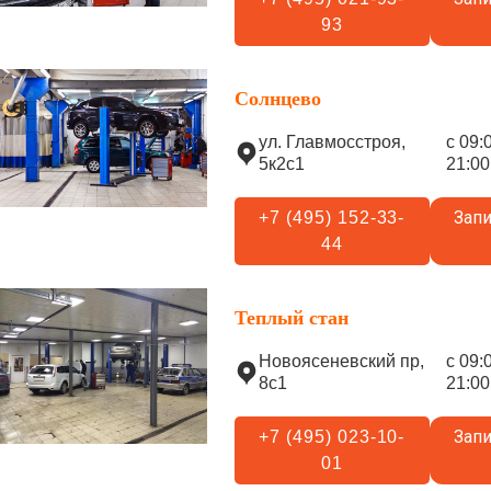
93
Солнцево
ул. Главмосстроя,
с 09:
5к2с1
21:00
Запи
+7 (495) 152-33-
44
Теплый стан
Новоясеневский пр,
с 09:
8с1
21:00
Запи
+7 (495) 023-10-
01