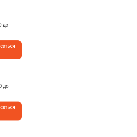
0 до
саться
0 до
саться