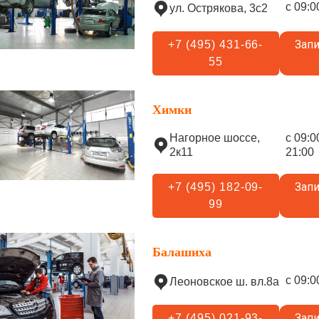
с 09:0
ул. Острякова, 3с2
Запи
+7 (495) 431-66-
55
Химки
Нагорное шоссе,
с 09:0
2к11
21:00
Запи
+7 (495) 182-09-
99
Балашиха
с 09:0
Леоновское ш. вл.8а
Запи
+7 (495) 021-93-