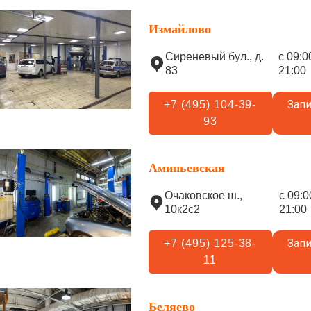
Измайлово
Сиреневый бул., д.
с 09:0
83
21:00
Запи
+7 (495) 104-39-
93
Аминьевская
Очаковское ш.,
с 09:0
10к2с2
21:00
Запи
+7 (495) 125-38-
11
Беляево