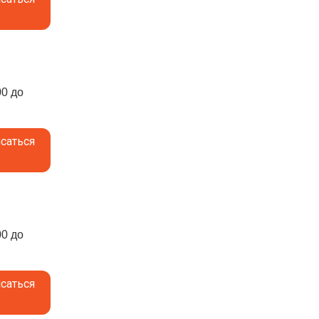
00 до
саться
00 до
саться