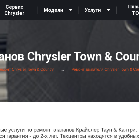
Пла
Сервис
Модели
Услуги
Chrysler
Т
нов Chrysler Town & Cou
емонт Chrysler Town & Country
Ремонт двигателя Chrysler Town & Cou
 услуги по ремонт клапанов Крайслер Таун & Кантри. 
 гарантия - до 2-х лет. Техцентры находятся в удобны