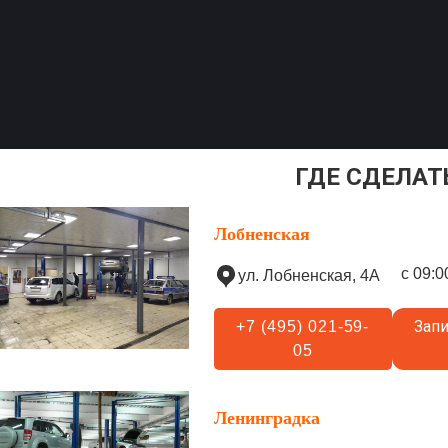
ГДЕ СДЕЛАТ
Лобненская
с 09:0
ул. Лобненская, 4А
Запи
+7 (495) 021-59-
05
Ленинградка