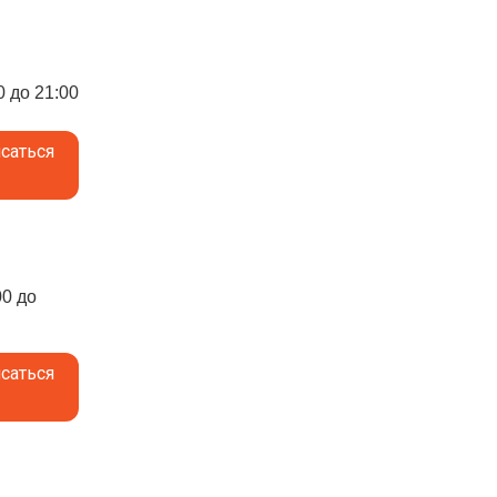
0 до 21:00
саться
00 до
саться