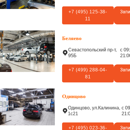
Запи
+7 (495) 125-38-
11
Беляево
Севастопольский пр-т,
с 09
95Б
21:0
Запи
+7 (499) 288-04-
81
Одинцово
Одинцово, ул.Калинина,
с 0
1с21
21:
Запи
+7 (495) 023-36-