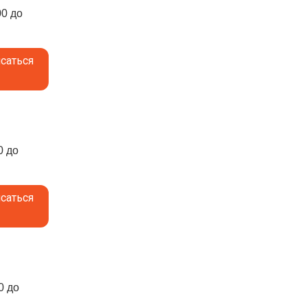
00 до
саться
0 до
саться
0 до