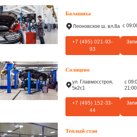
Балашиха
с 09:0
Леоновское ш. вл.8а
Запи
+7 (495) 021-93-
93
Солнцево
ул. Главмосстроя,
с 09:
5к2с1
21:00
Запи
+7 (495) 152-33-
44
Теплый стан