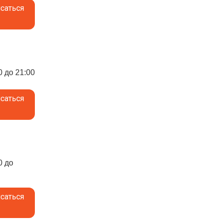
саться
0 до 21:00
саться
0 до
саться