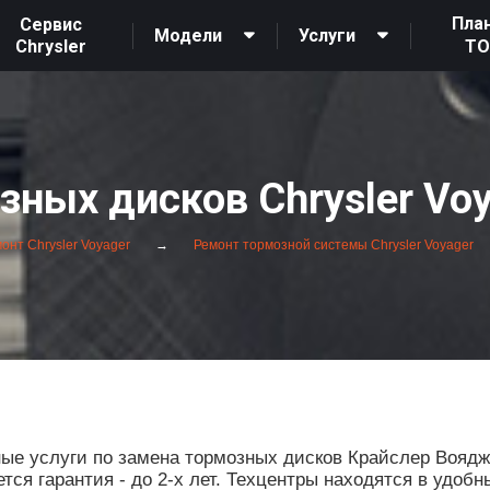
Пла
Сервис
Модели
Услуги
Chrysler
Т
зных дисков Chrysler Voy
онт Chrysler Voyager
Ремонт тормозной системы Chrysler Voyager
е услуги по замена тормозных дисков Крайслер Воядже
ся гарантия - до 2-х лет. Техцентры находятся в удобн