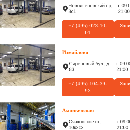
Новоясеневский пр,
с 09:
8с1
21:00
Запи
+7 (495) 023-10-
01
Измайлово
Сиреневый бул., д.
с 09:0
83
21:00
Запи
+7 (495) 104-39-
93
Аминьевская
Очаковское ш.,
с 09:0
10к2с2
21:00