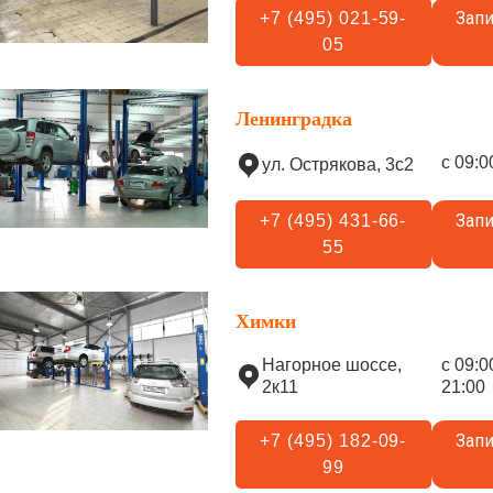
Запи
+7 (495) 021-59-
05
Ленинградка
с 09:0
ул. Острякова, 3с2
Запи
+7 (495) 431-66-
55
Химки
Нагорное шоссе,
с 09:0
2к11
21:00
Запи
+7 (495) 182-09-
99